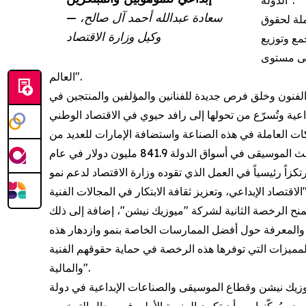
الدولة".
— سعادة عبدالله أحمد آل صالح،
ملة لحقوق
وكيل وزارة الاقتصاد
جمع وتوزيع
على مستوى
العالم".
الفنون وخلق فرص جديدة للفنانين والمؤلفين والمنتجين في
كات العاملة في هذه الصناعة واستضافة الإمارات للعديد من
المهرجانات والفعاليات الموسيقية الكبرى، حيث توجد 350 دار عرض للموسيقى الحية في دبي وحدها، كما بلغت إيرادات سوق بث الموسيقى في أسواق الدولة 841.9 مليون دولار في عام
 وإجراءات هذه الصناعة مرتكزاً رئيسياً في العمل الذي تقوده وزارة الاقتصاد لدعم نمو
 الابتكار في المجالات الفنية".
منح الرخصة الثانية لشركة "ميوزيك نيشن"، إضافة إلى ذلك
والمعرفة حول أفضل الممارسات الخاصة بنمو وازدهار هذه
المميزات التي توفرها هذه الرخصة في حماية حقوقهم الفنية
والمالية".
وزيك نيشن وقطاع الموسيقى والصناعات الإبداعية في دولة