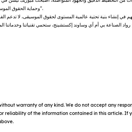
نوات من التخطيط الدقيق والجهود المتواصلة، أصبحت ميوزيك نيشن في و
وحماية الحقوق الموسيقية، مما يُعزز الحراك الإبداعي النابض بالحياة في الإمارات".
هم في إنشاء بنية تحتية عالمية المستوى لحقوق الموسيقى، لا تدعم الفنا
مع رواد الصناعة بي أم آي وساوند إكستشينج، ستحمي تقنياتنا وخدماتنا ا
without warranty of any kind. We do not accept any responsib
r reliability of the information contained in this article. I
 above.