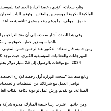
وتابع سعادته: "تؤدي رخصة الإدارة الجماعية للموسيقى 
الملكية الفكرية للموسيقيين والفنانين، وتوفير آليات لضمان ا
حقوق المؤلف، بما يدعم رفع مستوى تنافسية صناعة الم
وفي هذا الصدد، أشار سعادته إلى أن منح التراخيص ل
الدولة، وتعزيز حماية حقوقهم، وتمكين الاستفادة من أدوات الاقتصاد الإبداعي، بما يدعم نمو الصناعات الإبداعية وتُسرّع من تحولها إلى رافد حيوي في الاقتصاد الوطني.
ومن جانبه، قال سعادة الدكتور عبدالرحمن حسن المعيني: "ت
وتابع سعادته: "منحت الوزارة أول رخصة للإدارة الجمعي
نواصل العمل مع شركائنا من المنظمات والجمعيات 
الصناعة، مع تقديم ورش عمل توعوية لكافة الفئات العامل
ومن جانبها، اعتبرت رشا خليفة المبارك، مديرة شركة 