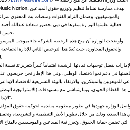
/ -- أعلنت وزارة الاقتصاد عن منح رخصة
EINPresswire.com
025 /
والموسيقيين، وضمان التزام القنوات ومنصات بث المحتوى بمراع
فعالية نظمتها الوزارة بمقرها في دبي بحضور سعادة عبدالله أحمد 
حسن المعيني، الوكيل المساعد لقطاع الملكية الفكرية في الوزارة.
والحقوق المجاورة، حيث يُعدّ هذا الترخيص الثاني للإدارة الجماعية
لجمعية الإمارات لحقوق الموسيقى خلال شهر أبريل الماضي.
ارات بفضل توجيهات قيادتها الرشيدة اهتماماً كبيراً بتعزيز تنافسية الصن
 مساهمتها في دعم نمو الاقتصاد الوطني، وفي هذا الإطار نحن حريصون ع
ي للموهوبين والمبتكرين، والارتقاء بالبيئة التشريعية للاقتصاد الإبداع
هذا القطاع الحيوي، وبما يتماشى مع مستهدفات (الاستراتيجية الوطنية
الإبداعي 2031)".
"تواصل الوزارة جهودها في تطوير منظومة متقدمة لحوكمة حقوق المؤل
ي هذا الصدد، وذلك من خلال تطوير الأطر التنظيمية والتشريعية، وتحفيز 
 التي تضمن حماية الحقوق، وتعزز ثقة المبدعين والموسيقيين بالمناخ ال