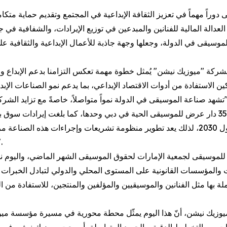
دوراً مهماً في تعزيز الثقافة الإبداعية في المجتمع وتقديم حماية متكا
لعدالة المالية للفنانين والمبدعين في توزيع الإيرادات، والشفافية في 
وسيقى في الدولة، وجعلها وجهة جاذبة للأعمال الإبداعية والثقافية 
شركة "ميوزيك نيشن" يُمثل خطوة مهمة تعكس التزامنا بدعم الإبداع و
شهد صناعة الموسيقى في الدولة نمواً متواصلاً، خاصةً مع تزايد الشر
2024، مع توقعات بالوصول إلى 2.3 مليار دولار بحلول 2030، لذلك يعد تطوير منظومة تشريعات
الاقتصاد الإبداعي، وتعزيز ثقافة
ة للموسيقى لجمعية الإمارات لحقوق الموسيقى الشهر الماضي، واليوم ن
والمؤسسات القانونية على المستوى المحلي والدولي لتبادل الخبرات 
ة بها مثل الفنانين والموسيقيين والمؤلفين والمنتجين، للاستفادة من 
ميوزيك نيشن، أنّ هذا اليوم يمثّل محطة محورية في مسيرة مؤسسة مي