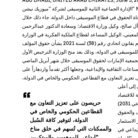
ABU DHABI, UNITED ARAB EMIRATES, June 3, 2
الإدارة الجماعية الثانية للموسيقى لشركة "ميوزيك نيشن" Music Nation، بهدف ممارسة نشاط تنظيم وتوزيع حقوق المبدعين
اة الحقوق في قطاع الموسيقى داخل الدولة. جاء ذلك خلال
آل صالح، وكيل وزارة الاقتصاد؛ وسعادة الدكتور عبدالرحمن
وأوضحت الوزارة أن منح هذه الرخصة للشركة جاء بموجب المرسوم بقانون اتحادي رقم (38) لسنة 2021 بشأن حقوق المؤلف
 للموسيقى في الدولة، وذلك بعد منح الوزارة الترخيص الأول
اعات الثقافية والإبداعية، وجعلها أكثر تقدماً وازدهاراً على
لى تعزيز التعاون مع القطاعين الحكومي والخاص في الدولة،
ي إلى أعلى
 للاقتصاد
حريصون على تعزيز التعاون مع
القطاعين الحكومي والخاص في
ف والحقوق
الدولة، لتوفير كافة السُبل
الاستثمار
والممكنات التي تُسهم في خلق مناخ
إبداعي في
إبداعي للموهوبين والمبتكرين”