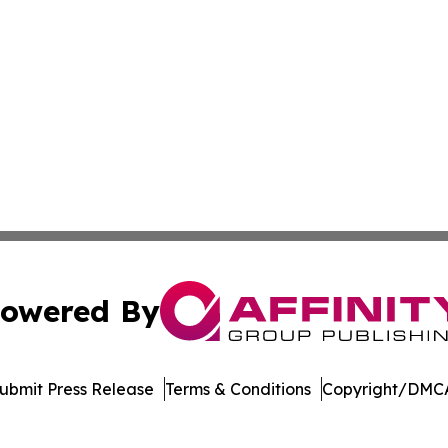
owered By
ubmit Press Release
Terms & Conditions
Copyright/DMCA
 Inc. dba Affinity Group Publishing & Music Industry Watc