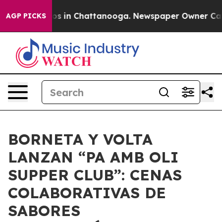
lapse
Chaos in Chattanooga. Newspaper Owner Calls th
AGP PICKS
BORNETA Y VOLTA
LANZAN “PA AMB OLI
SUPPER CLUB”: CENAS
COLABORATIVAS DE
SABORES